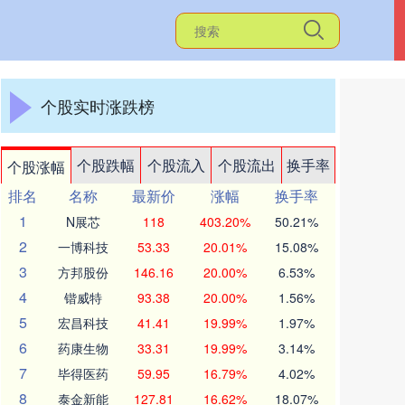
个股实时涨跌榜
个股跌幅
个股流入
个股流出
换手率
个股涨幅
排名
名称
最新价
涨幅
换手率
1
N展芯
118
403.20%
50.21%
2
一博科技
53.33
20.01%
15.08%
3
方邦股份
146.16
20.00%
6.53%
4
锴威特
93.38
20.00%
1.56%
5
宏昌科技
41.41
19.99%
1.97%
6
药康生物
33.31
19.99%
3.14%
7
毕得医药
59.95
16.79%
4.02%
8
泰金新能
127.81
16.62%
18.07%