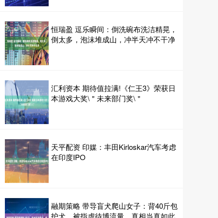
恒瑞盈 逗乐瞬间：倒洗碗布洗洁精晃，
倒太多，泡沫堆成山，冲半天冲不干净
汇利资本 期待值拉满!《仁王3》荣获日
本游戏大奖\＂未来部门奖\＂
天平配资 印媒：丰田Kirloskar汽车考虑
在印度IPO
融期策略 带导盲犬爬山女子：背40斤包
护犬，被指虐待博流量，真相当真如此