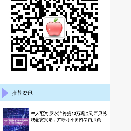
推荐资讯
牛人配资 罗永浩将提10万现金到西贝兑
现悬赏奖励，并呼吁不要网暴西贝员工