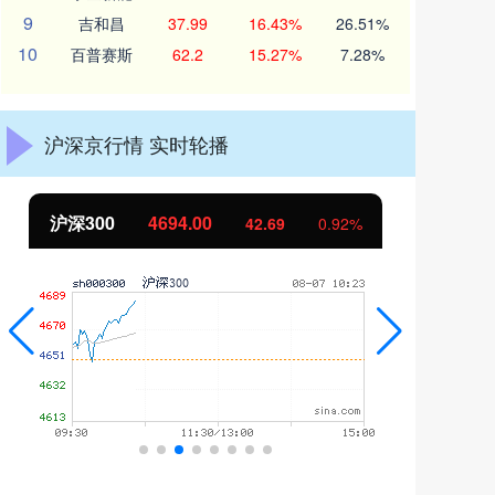
9
吉和昌
37.99
16.43%
26.51%
10
百普赛斯
62.2
15.27%
7.28%
沪深京行情 实时轮播
北证50
1120.86
42.69
0.92%
-2.01
-