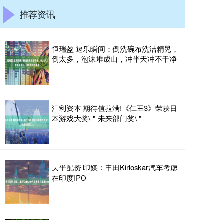
推荐资讯
恒瑞盈 逗乐瞬间：倒洗碗布洗洁精晃，
倒太多，泡沫堆成山，冲半天冲不干净
汇利资本 期待值拉满!《仁王3》荣获日
本游戏大奖\＂未来部门奖\＂
天平配资 印媒：丰田Kirloskar汽车考虑
在印度IPO