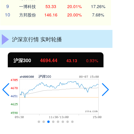
9
一博科技
53.33
20.01%
17.26%
10
方邦股份
146.16
20.00%
7.68%
沪深京行情 实时轮播
沪深300
4694.44
北
43.13
0.93%