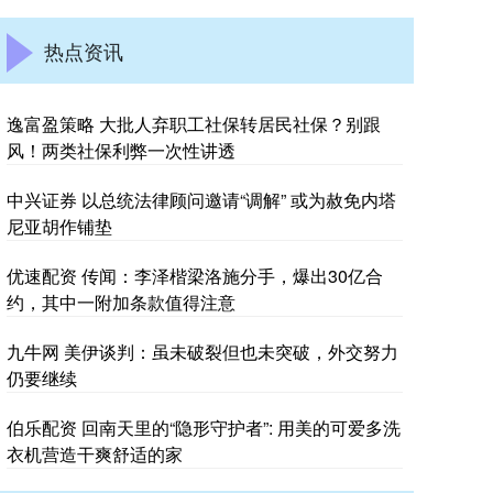
热点资讯
逸富盈策略 大批人弃职工社保转居民社保？别跟
风！两类社保利弊一次性讲透
中兴证券 以总统法律顾问邀请“调解” 或为赦免内塔
尼亚胡作铺垫
优速配资 传闻：李泽楷梁洛施分手，爆出30亿合
约，其中一附加条款值得注意
九牛网 美伊谈判：虽未破裂但也未突破，外交努力
仍要继续
伯乐配资 回南天里的“隐形守护者”: 用美的可爱多洗
衣机营造干爽舒适的家