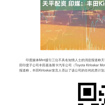
上证指数
3940.04
.40
2.13%
39.68
1.
印度媒体Mint援引三位不具名知情人士的消息报道称天
田印度子公司丰田基洛斯卡汽车公司（Toyota Kirloska
报道称，丰田Kirloskar发言人否认了该公司的任何此类计划