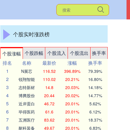
个股实时涨跌榜
个股跌幅
个股流入
个股流出
换手率
个股涨幅
排名
名称
最新价
涨幅
换手率
1
N展芯
116.52
396.89%
79.39%
2
锐翔智能
110.02
20.21%
16.80%
3
志特新材
14.8
20.03%
14.18%
4
博腾股份
20.44
20.02%
14.77%
5
近岸蛋白
46.72
20.01%
5.62%
6
毕得医药
61.6
20.01%
6.12%
7
五洲医疗
83.62
20.01%
18.37%
8
耐科装备
49.67
20.01%
6.83%