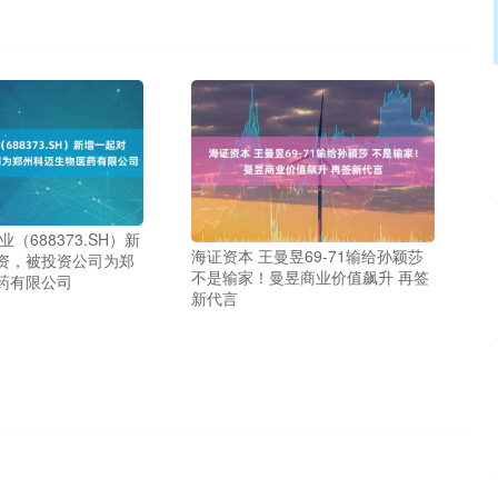
（688373.SH）新
海证资本 王曼昱69-71输给孙颖莎
资，被投资公司为郑
不是输家！曼昱商业价值飙升 再签
药有限公司
新代言