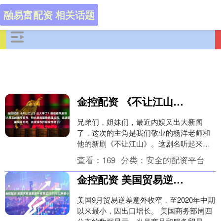
融易富配资 相关话题
金控配资 《不让江山》出大事了？剧组倭风服饰引争议！打着杨洋大男主的旗号招商，转头就给配角疯狂加戏，这波操作把观众当傻子？
兄弟们，姐妹们，最近内娱又出大新闻
了，这次的主角是我们敬业的杨洋老师和
他的新剧《不让江山》。这剧名听起来霸
气侧漏，但现实却是一部让人笑中带泪的
查看：
169
分类：
安全的配资平台
年度打工大戏，堪称....
金控配资 美国贸易逆差意外收窄至2020年以来最小
美国9月贸易逆差意外收窄，至2020年中期
以来最小，因出口增长。 美国商务部周四