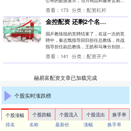
公布的数据显示，当月商品和服务贸易逆
差较前月缩减近11%，至528亿美元。彭博
查看：
173
分类：
配资杠杆
对....
金控配资 还剩2个名额，回归国乒执教？许昕官宣，岗位曝光，原因找到
国乒教练组的竞聘结束了，在这一次的竞
聘中，秦志戬指导回归担任总教练，肖战
指导担任副总教练，王皓和马琳分别担任
男女队主教练，而在设置的22个教练岗位
查看：
141
分类：
配资开户
中，最终只有2....
融易富配资文章已加载完成
个股实时涨跌榜
个股跌幅
个股流入
个股流出
换手率
个股涨幅
排名
名称
最新价
涨幅
换手率