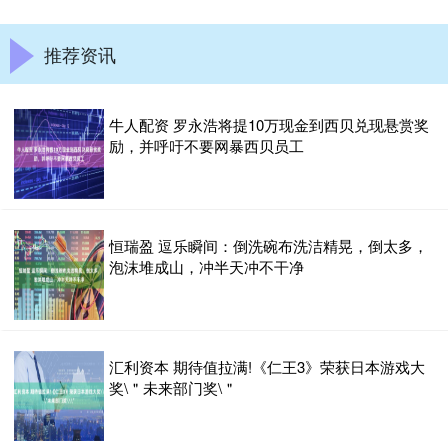
推荐资讯
牛人配资 罗永浩将提10万现金到西贝兑现悬赏奖
励，并呼吁不要网暴西贝员工
恒瑞盈 逗乐瞬间：倒洗碗布洗洁精晃，倒太多，
泡沫堆成山，冲半天冲不干净
汇利资本 期待值拉满!《仁王3》荣获日本游戏大
奖\＂未来部门奖\＂