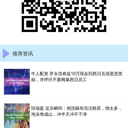
推荐资讯
牛人配资 罗永浩将提10万现金到西贝兑现悬赏奖
励，并呼吁不要网暴西贝员工
恒瑞盈 逗乐瞬间：倒洗碗布洗洁精晃，倒太多，
泡沫堆成山，冲半天冲不干净