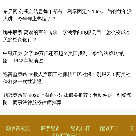
东启网 公积金结息每年都有，利率固定在1.5%，为何往年没
人讲，今年却上热搜了？
嗨牛股票 离谱的百年传承！李鸿章的轮船公司，怎么变成今
天的招商银行？
中融证券 欠了39万亿还不起？美国找到一条“合法赖账”的
路：1942年就演过
逸富盈策略 大批人弃职工社保转居民社保？别跟风！两类社
保利弊一次性讲透
鼎冠策略资 2026上海企业法律服务推荐：劳动仲裁、纠纷预
防、商事法律服务律师推荐
融易富配资
股票配资
配资杠杆
配资开户
安
全的配资平台