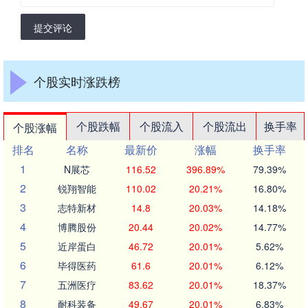
提交评论
个股实时涨跌榜
个股跌幅
个股流入
个股流出
换手率
个股涨幅
排名
名称
最新价
涨幅
换手率
1
N展芯
116.52
396.89%
79.39%
2
锐翔智能
110.02
20.21%
16.80%
3
志特新材
14.8
20.03%
14.18%
4
博腾股份
20.44
20.02%
14.77%
5
近岸蛋白
46.72
20.01%
5.62%
6
毕得医药
61.6
20.01%
6.12%
7
五洲医疗
83.62
20.01%
18.37%
8
耐科装备
49.67
20.01%
6.83%