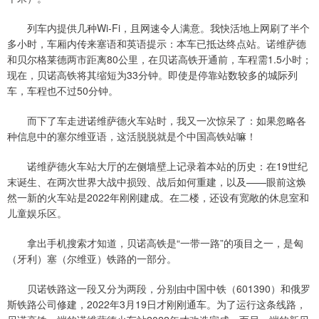
列车内提供几种Wi-Fi，且网速令人满意。我快活地上网刷了半个
多小时，车厢内传来塞语和英语提示：本车已抵达终点站。诺维萨德
和贝尔格莱德两市距离80公里，在贝诺高铁开通前，车程需1.5小时；
现在，贝诺高铁将其缩短为33分钟。即使是停靠站数较多的城际列
车，车程也不过50分钟。
而下了车走进诺维萨德火车站时，我又一次惊呆了：如果忽略各
种信息中的塞尔维亚语，这活脱脱就是个中国高铁站嘛！
诺维萨德火车站大厅的左侧墙壁上记录着本站的历史：在19世纪
末诞生、在两次世界大战中损毁、战后如何重建，以及——眼前这焕
然一新的火车站是2022年刚刚建成。在二楼，还设有宽敞的休息室和
儿童娱乐区。
拿出手机搜索才知道，贝诺高铁是“一带一路”的项目之一，是匈
（牙利）塞（尔维亚）铁路的一部分。
贝诺铁路这一段又分为两段，分别由中国中铁（601390）和俄罗
斯铁路公司修建，2022年3月19日才刚刚通车。为了运行这条线路，