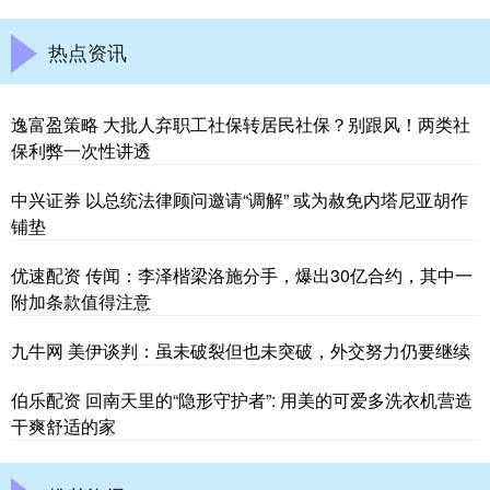
热点资讯
逸富盈策略 大批人弃职工社保转居民社保？别跟风！两类社
保利弊一次性讲透
中兴证券 以总统法律顾问邀请“调解” 或为赦免内塔尼亚胡作
铺垫
优速配资 传闻：李泽楷梁洛施分手，爆出30亿合约，其中一
附加条款值得注意
九牛网 美伊谈判：虽未破裂但也未突破，外交努力仍要继续
伯乐配资 回南天里的“隐形守护者”: 用美的可爱多洗衣机营造
干爽舒适的家