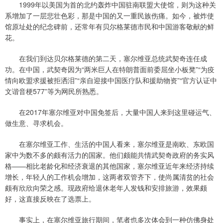
1999年以美国为首的北约轰炸中国驻南联盟大使馆，则为这种关
系增加了一层悲壮色彩，那是中国的又一重民族伤痛。如今，被炸使
馆原址处的纪念碑前，还常年有贝尔格莱德市民和中国游客敬献的鲜
花。
在我们到达贝尔格莱德的第二天，塞尔维亚总统武契奇连任成
功。在中国，武契奇因为“两米巨人在特朗普面前委屈坐小板凳”“为疫
情向欧盟求援被拒洒泪”“亲自迎接中国医疗队和援助物资”“官方认证中
文谐音梗577”等为网民所熟悉。
在2017年塞尔维亚对中国免签后，大量中国人来到这里碰运气、
做生意、寻求机会。
在塞尔维亚工作、生活的中国人看来，塞尔维亚是南欧、东欧国
家中为数不多的颇有活力的国家。他们颇能共情武契奇政府的务实风
格——相比老龄化和经济衰退的其他国家，塞尔维亚近年来经济持续
增长，年轻人的工作机会增加，这两者双管齐下，使尚属清贫的社会
颇有欣欣向荣之感。现政府给退休老年人发钱和安排旅游，效果颇
好，这直接反映在了选票上。
事实上，在塞尔维亚旅行期间，笔者也多次体会到一种仿佛身处