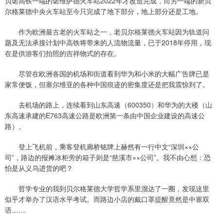
贝诺高铁一端的诺维萨德火车站2022年才改造完成，而另一端的新贝
尔格莱德中央火车站至今只完成了地下部分，地上部分还是工地。
作为欧洲最古老的火车站之一，老贝尔格莱德火车站因为轨道问
题及无法承接计划中高铁将带来的人流物流量，已于2018年停用，现
在是供游客们拍照的吉祥物式的存在。
尽管在欧洲各国的机场和街道看到华为和小米的大幅广告牌已是
家常便饭，但塞尔维亚的各种中国痕迹的密集度还是把我震惊到了。
去机场的路上，连续看到山东高速（600350）和华为的大楼（山
东高速承建的E763高速公路是欧洲第一条由中国企业建设的高速公
路）。
登上飞机前，乘客登机廊桥铭牌上赫然有一行中文“深圳××公
司”，路边的报摊冰柜旁的箱子则是“慈溪市××公司”。我不由心想：恐
怕是从义乌进货的吧？
哲学专业的我到贝尔格莱德大学哲学系里溜达了一圈，发现这里
似乎才举办了汉语水平考试。而路边小店的戴口罩提醒竟然是中塞双
语……