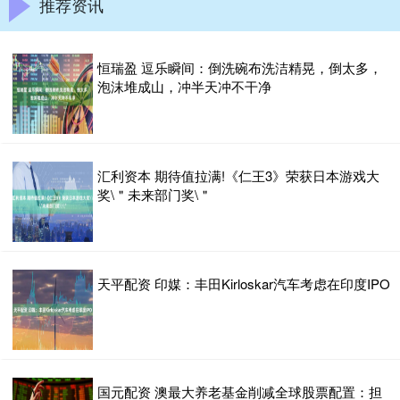
推荐资讯
恒瑞盈 逗乐瞬间：倒洗碗布洗洁精晃，倒太多，
泡沫堆成山，冲半天冲不干净
汇利资本 期待值拉满!《仁王3》荣获日本游戏大
奖\＂未来部门奖\＂
天平配资 印媒：丰田Kirloskar汽车考虑在印度IPO
国元配资 澳最大养老基金削减全球股票配置：担