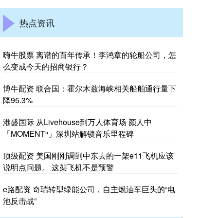
热点资讯
嗨牛股票 离谱的百年传承！李鸿章的轮船公司，怎
么变成今天的招商银行？
博牛配资 联合国：霍尔木兹海峡相关船舶通行量下
降95.3%
港盛国际 从Livehouse到万人体育场 颜人中
「MOMENTⁿ」深圳站解锁音乐里程碑
顶级配资 美国刚刚调到中东去的一架e11飞机应该
说明点问题。 这架飞机不是预警
e路配资 奇瑞转型绿能公司，自主燃油车巨头的“电
池反击战”