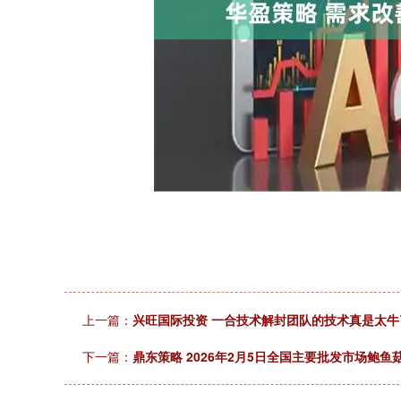
深证成指
14311.01
.68
1.02%
200.89
1
上一篇：
兴旺国际投资 一合技术解封团队的技术真是太
下一篇：
鼎东策略 2026年2月5日全国主要批发市场鲍鱼