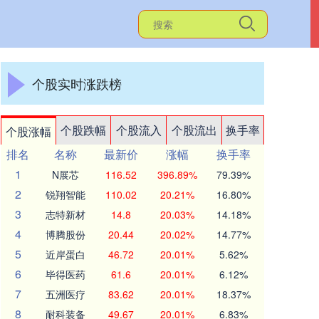
个股实时涨跌榜
个股跌幅
个股流入
个股流出
换手率
个股涨幅
排名
名称
最新价
涨幅
换手率
1
N展芯
116.52
396.89%
79.39%
2
锐翔智能
110.02
20.21%
16.80%
3
志特新材
14.8
20.03%
14.18%
4
博腾股份
20.44
20.02%
14.77%
5
近岸蛋白
46.72
20.01%
5.62%
6
毕得医药
61.6
20.01%
6.12%
7
五洲医疗
83.62
20.01%
18.37%
8
耐科装备
49.67
20.01%
6.83%