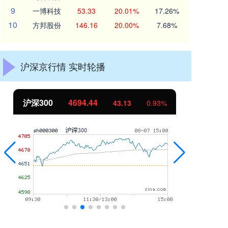
9
一博科技
53.33
20.01%
17.26%
10
方邦股份
146.16
20.00%
7.68%
沪深京行情 实时轮播
北证50
1134.24
创
11.37
1.01%